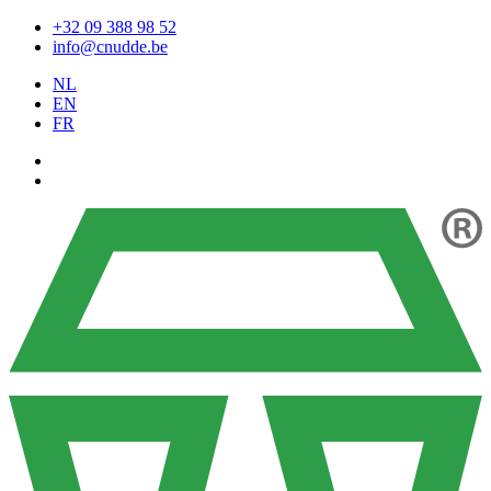
+32 09 388 98 52
info@cnudde.be
NL
EN
FR