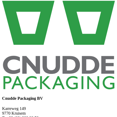
Cnudde Packaging BV
Karreweg 149
9770 Kruisem