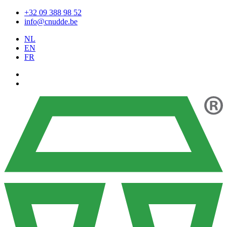
+32 09 388 98 52
info@cnudde.be
NL
EN
FR