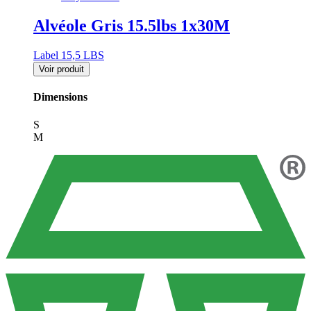
Alvéole Gris 15.5lbs 1x30M
Label 15,5 LBS
Voir produit
Dimensions
S
M